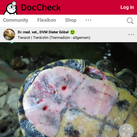
Log in
Community
Flexikon
Shop
Dr. med. vet., DVM Dieter Göbel
Tierarzt | Tierärztin (Tiermedizin - allgemein)