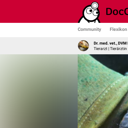
Community
Flexikon
Dr. med. vet., DVM
Tierarzt | Tierärzti