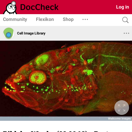
Log in
Community
Flexikon
Shop
Cell Image Library