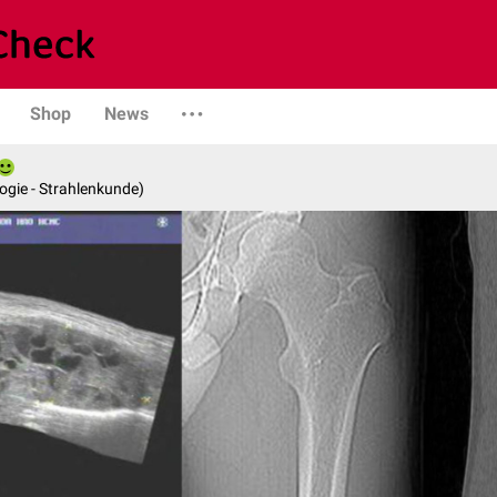
Shop
News
logie - Strahlenkunde)