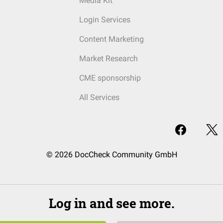
Media Kit
Login Services
Content Marketing
Market Research
CME sponsorship
All Services
© 2026 DocCheck Community GmbH
Log in and see more.