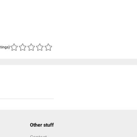
atings)
Other stuff