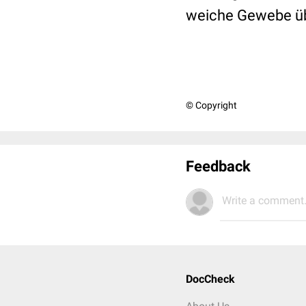
weiche Gewebe übe
© Copyright
Feedback
Write a comment.
DocCheck