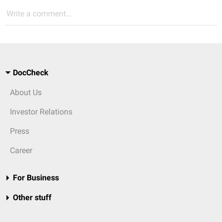
Write a comment...
DocCheck
About Us
Investor Relations
Press
Career
For Business
Other stuff