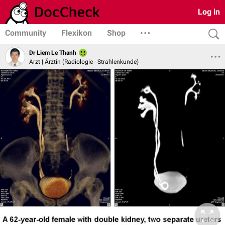
Log in
Community
Flexikon
Shop
Dr Liem Le Thanh
Arzt | Ärztin (Radiologie - Strahlenkunde)