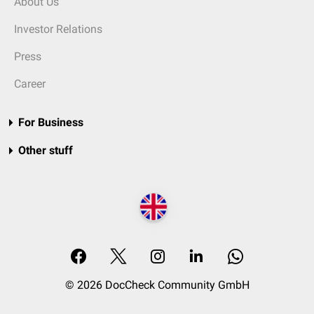
About Us
Investor Relations
Press
Career
For Business
Other stuff
© 2026 DocCheck Community GmbH