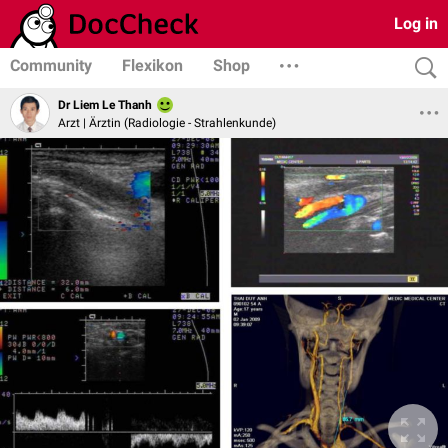
Log in
Community
Flexikon
Shop
Dr Liem Le Thanh
Arzt | Ärztin (Radiologie - Strahlenkunde)