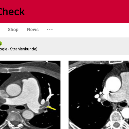
Shop
News
logie - Strahlenkunde)