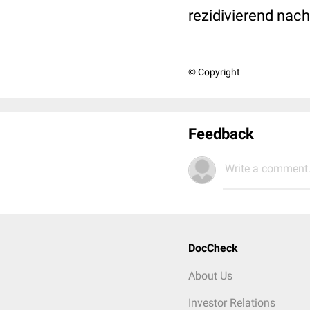
rezidivierend na
© Copyright
Feedback
Write a comment.
DocCheck
About Us
Investor Relations