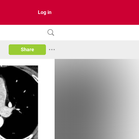
Log in
Share