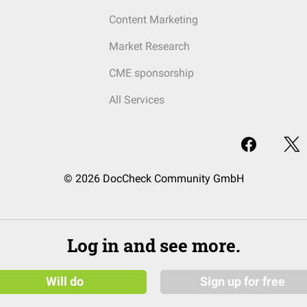
Content Marketing
Market Research
CME sponsorship
All Services
© 2026 DocCheck Community GmbH
Log in and see more.
Will do
Sign up for free