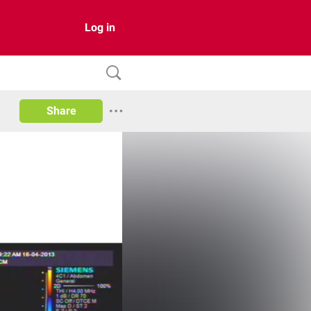
Log in
Share