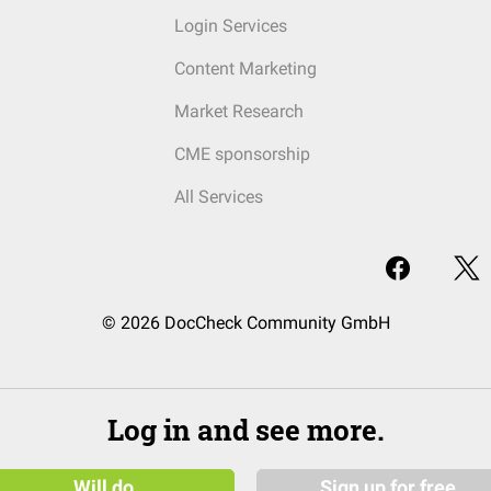
Login Services
Content Marketing
Market Research
CME sponsorship
All Services
© 2026 DocCheck Community GmbH
Log in and see more.
Will do
Sign up for free