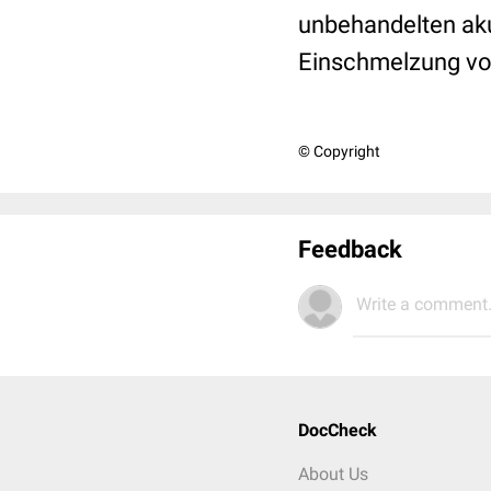
unbehandelten akut
Einschmelzung vo
© Copyright
Feedback
Write a comment.
DocCheck
About Us