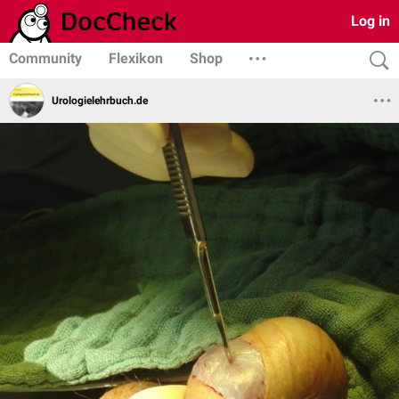
Log in
Community
Flexikon
Shop
Urologielehrbuch.de