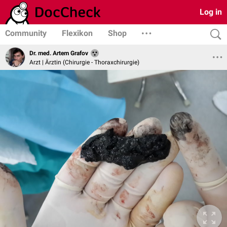
Log in
Community
Flexikon
Shop
Dr. med. Artem Grafov
Arzt | Ärztin (Chirurgie - Thoraxchirurgie)