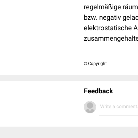
regelmäßige räuml
bzw. negativ gela
elektrostatische 
zusammengehalte
© Copyright
Feedback
Write a comment.