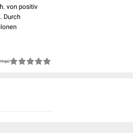
. von positiv
. Durch
 Ionen
atings)