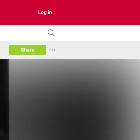
Log in
Share