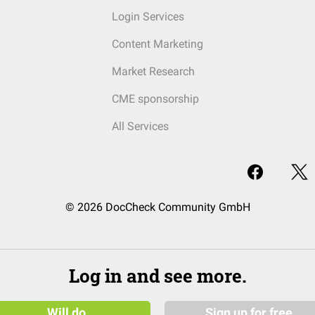
Login Services
Content Marketing
Market Research
CME sponsorship
All Services
© 2026 DocCheck Community GmbH
Log in and see more.
Will do
Sign up for free