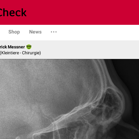
Shop
News
rick Messner
 (Kleintiere - Chirurgie)