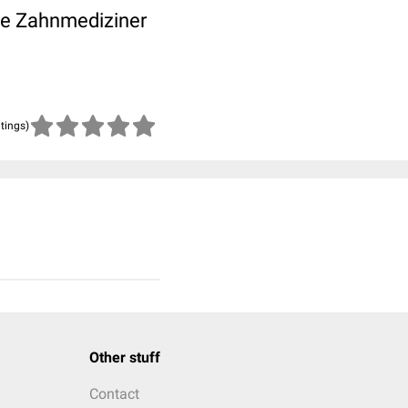
die Zahnmediziner
atings)
Other stuff
Contact