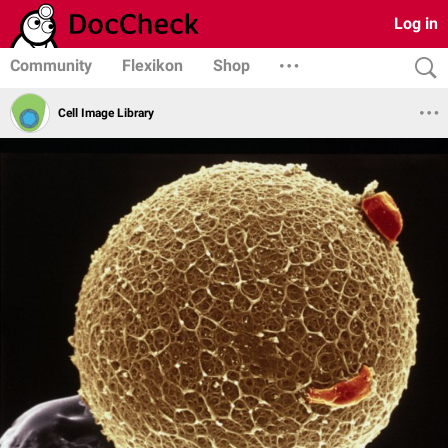
Log in
Community
Flexikon
Shop
Cell Image Library