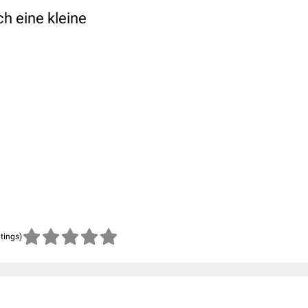
h eine kleine
atings)