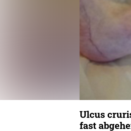
Ulcus cruri
fast abgehei