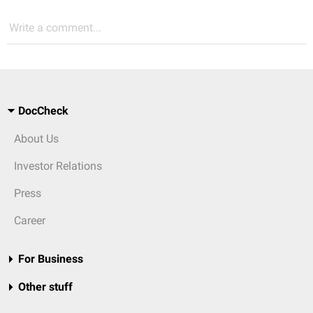
Write a comment...
DocCheck
About Us
Investor Relations
Press
Career
For Business
Other stuff