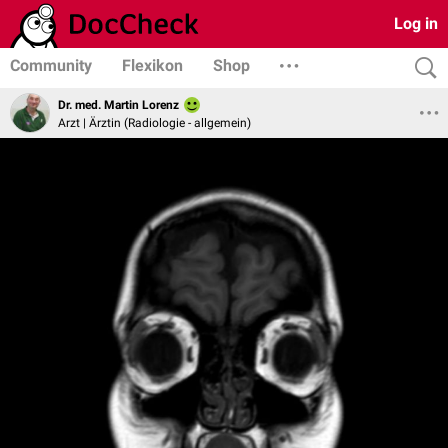
Log in
Community
Flexikon
Shop
Dr. med. Martin Lorenz
Arzt | Ärztin (Radiologie - allgemein)