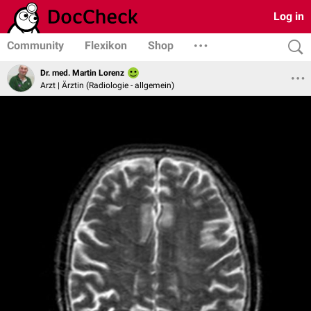
Log in
Community
Flexikon
Shop
Dr. med. Martin Lorenz
Arzt | Ärztin (Radiologie - allgemein)