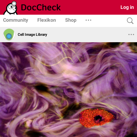
Log in
Community
Flexikon
Shop
Cell Image Library