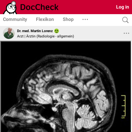
Log in
Community
Flexikon
Shop
Dr. med. Martin Lorenz
Arzt | Ärztin (Radiologie - allgemein)