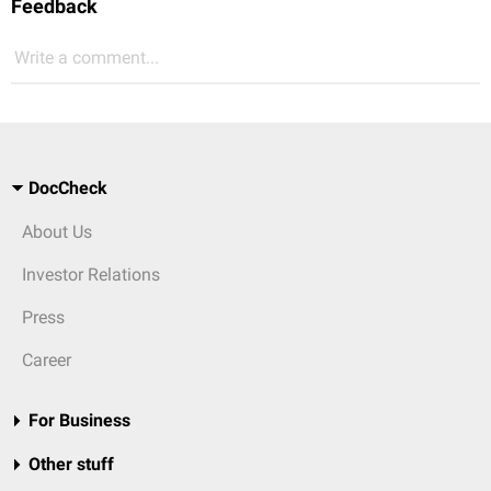
Feedback
Write a comment...
DocCheck
About Us
Investor Relations
Press
Career
For Business
Other stuff