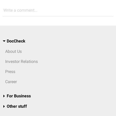
Write a comment...
DocCheck
About Us
Investor Relations
Press
Career
For Business
Other stuff