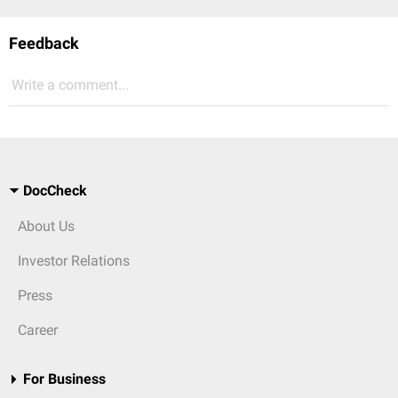
Feedback
Write a comment...
DocCheck
About Us
Investor Relations
Press
Career
For Business