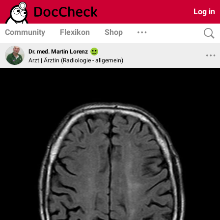
Log in
Community
Flexikon
Shop
Dr. med. Martin Lorenz
Arzt | Ärztin (Radiologie - allgemein)