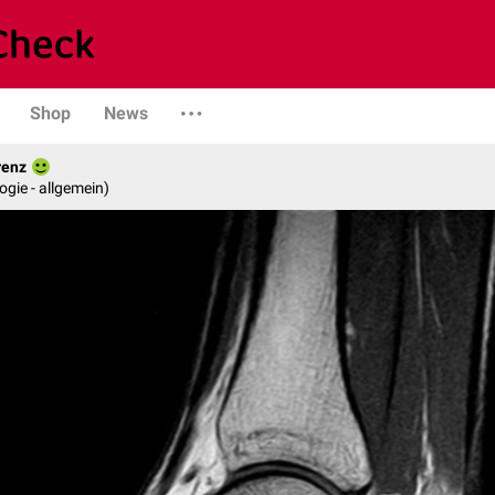
Shop
News
renz
logie - allgemein)