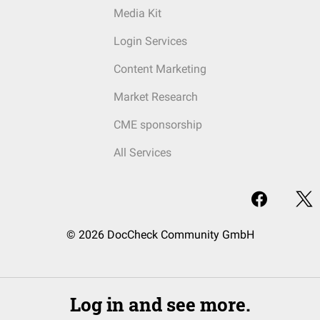
Media Kit
Login Services
Content Marketing
Market Research
CME sponsorship
All Services
© 2026 DocCheck Community GmbH
Log in and see more.