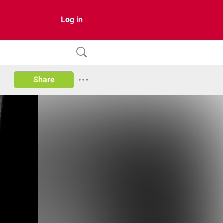
Log in
Share