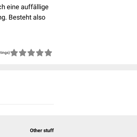
h eine auffällige
ng. Besteht also
atings)
Other stuff