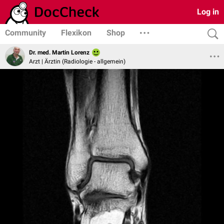
Log in
Community
Flexikon
Shop
Dr. med. Martin Lorenz
Arzt | Ärztin (Radiologie - allgemein)