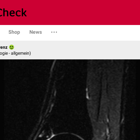
Shop
News
renz
logie - allgemein)