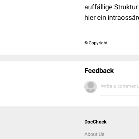
auffällige Struktu
hier ein intraossä
© Copyright
Feedback
Write a comment.
DocCheck
About Us