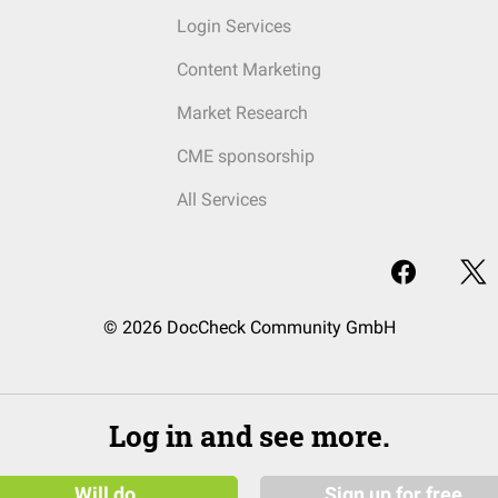
Login Services
Content Marketing
Market Research
CME sponsorship
All Services
© 2026 DocCheck Community GmbH
Log in and see more.
Will do
Sign up for free