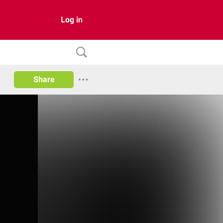
Log in
Share