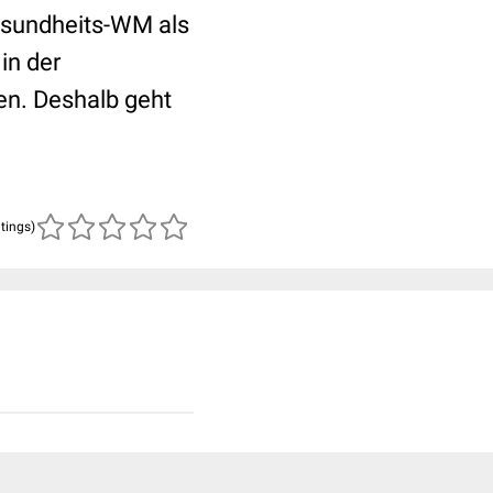
Gesundheits-WM als
in der
en. Deshalb geht
atings)