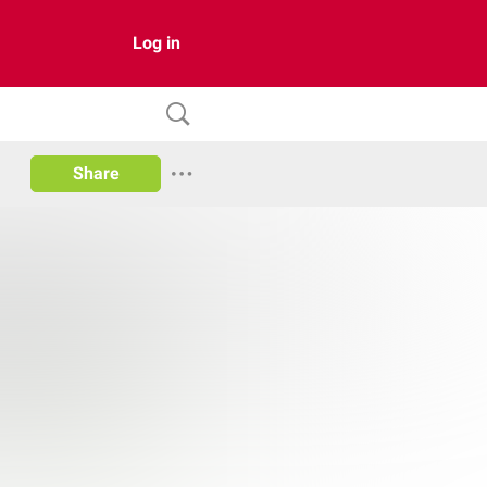
Log in
Share