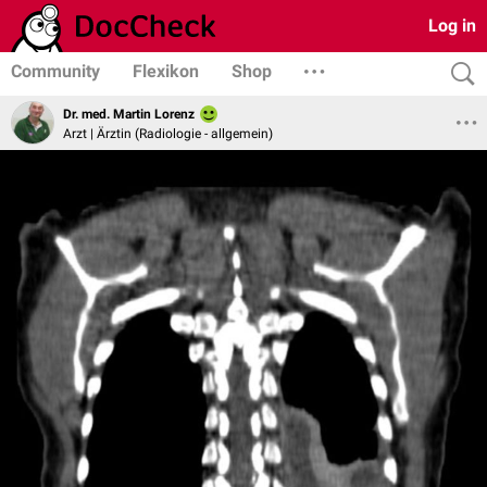
Log in
Community
Flexikon
Shop
Dr. med. Martin Lorenz
Arzt | Ärztin (Radiologie - allgemein)