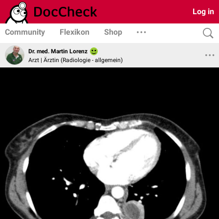
Log in
Community
Flexikon
Shop
Dr. med. Martin Lorenz
Arzt | Ärztin (Radiologie - allgemein)