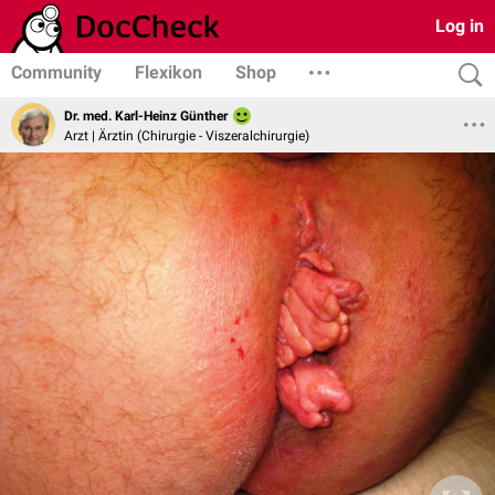
Log in
Community
Flexikon
Shop
Dr. med. Karl-Heinz Günther
Arzt | Ärztin (Chirurgie - Viszeralchirurgie)