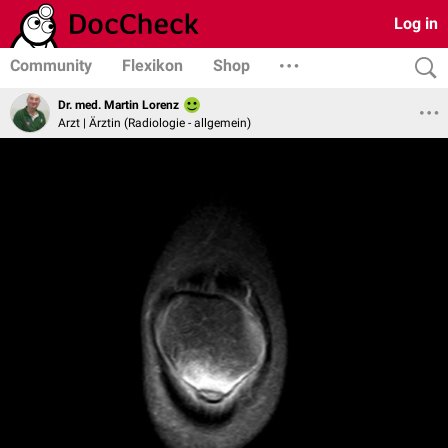
Log in
Community
Flexikon
Shop
Dr. med. Martin Lorenz
Arzt | Ärztin (Radiologie - allgemein)