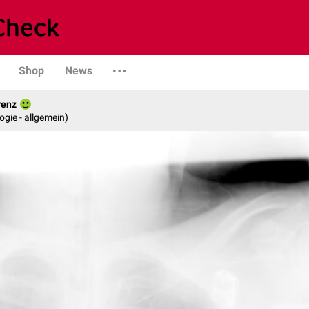
Shop
News
renz
logie - allgemein)