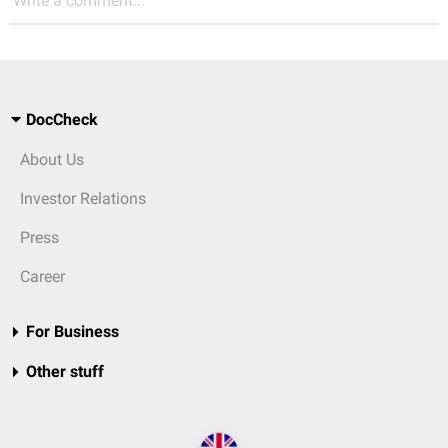
Write a comment...
DocCheck
About Us
Investor Relations
Press
Career
For Business
Other stuff