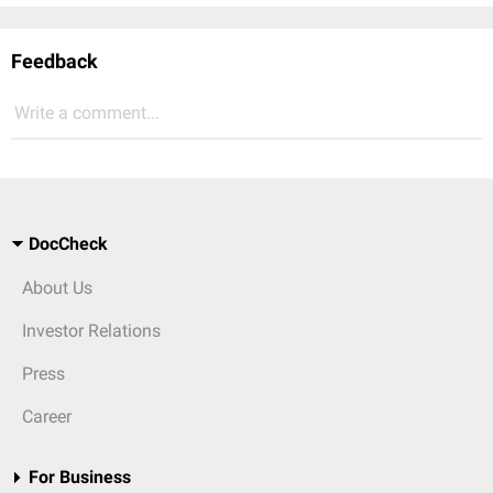
Feedback
Write a comment...
DocCheck
About Us
Investor Relations
Press
Career
For Business