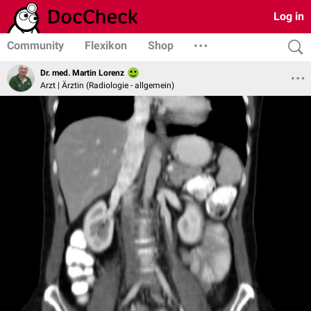
Log in
Community
Flexikon
Shop
Dr. med. Martin Lorenz
Arzt | Ärztin (Radiologie - allgemein)