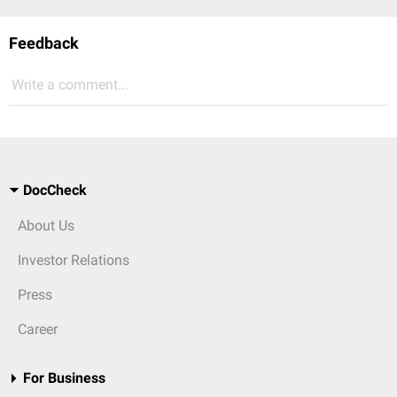
Feedback
Write a comment...
DocCheck
About Us
Investor Relations
Press
Career
For Business