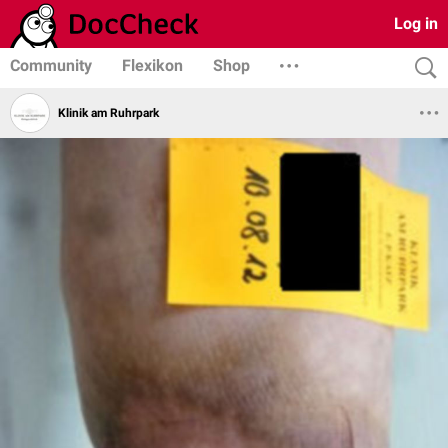
Log in
Community
Flexikon
Shop
Klinik am Ruhrpark