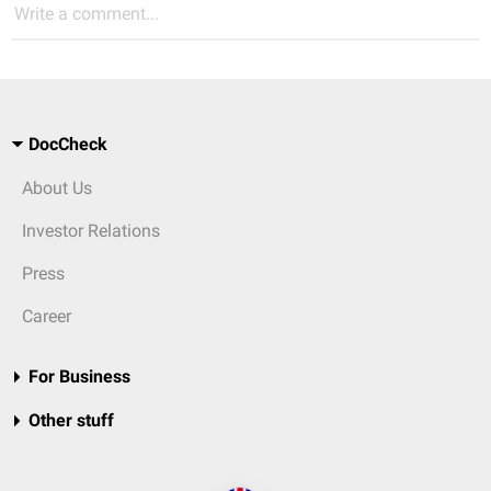
Write a comment...
DocCheck
About Us
Investor Relations
Press
Career
For Business
Other stuff