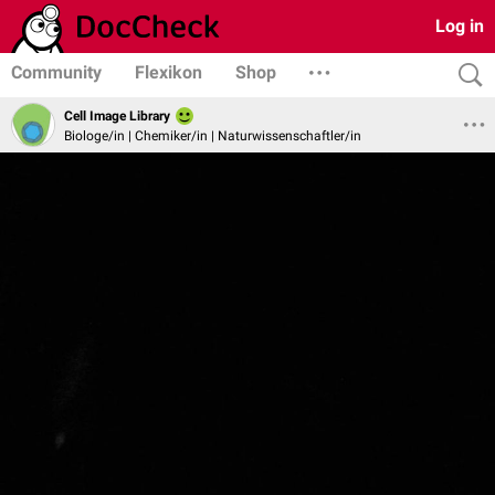
Log in
Community
Flexikon
Shop
Cell Image Library
Biologe/in | Chemiker/in | Naturwissenschaftler/in