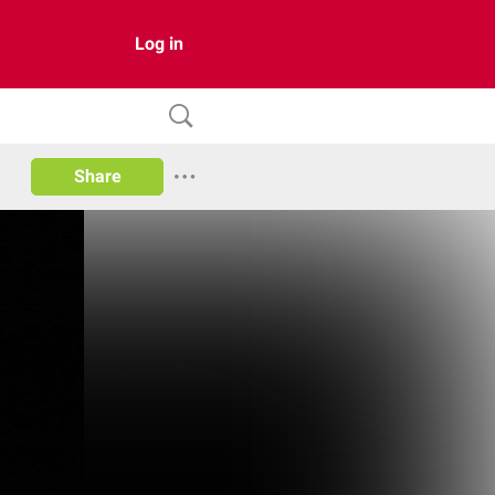
Log in
Share