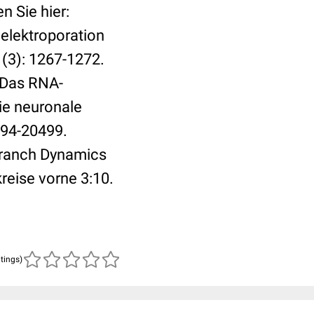
n Sie hier:
lelektroporation
(3): 1267-1272.
. Das RNA-
ie neuronale
494-20499.
Branch Dynamics
reise vorne 3:10.
atings)