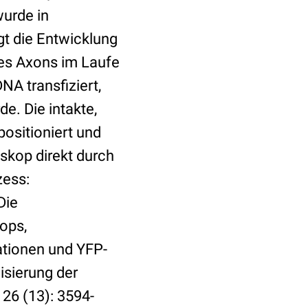
wurde in
t die Entwicklung
des Axons im Laufe
NA transfiziert,
e. Die intakte,
ositioniert und
skop direkt durch
zess:
Die
ops,
ationen und YFP-
lisierung der
26 (13): 3594-