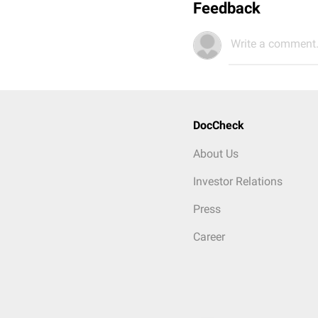
Feedback
Write a comment.
DocCheck
About Us
Investor Relations
Press
Career