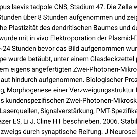
pus laevis tadpole CNS, Stadium 47. Die Zelle 
Stunden über 8 Stunden aufgenommen und zeig
e Plastizität des dendritischen Baumes und 
e wurde mit in vivo Elektroporation der Plasmid-D
 ~24 Stunden bevor das Bild aufgenommen wurd
e wurde betäubt, unter einem Glasdeckzettel p
inem eigens angefertigten Zwei-Photonen-Mikro
Haut hindurch aufgenommen. Biologischer Pro
g, Morphogenese einer Verzweigungsstruktur 
des kundenspezifischen Zwei-Photonen-Mikrosk
 Laserquellen, Signalverstärkung, PMT-Spezifik
hazer ES, Li J, Cline HT beschrieben. 2006. Stabi
weigs durch synaptische Reifung. J Neurosci 