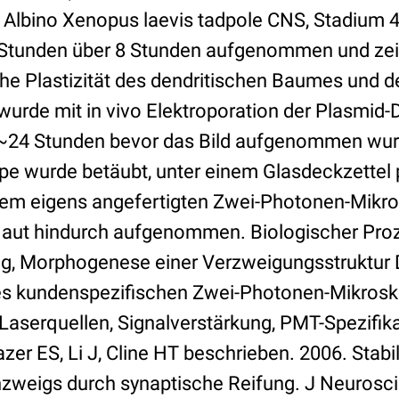
 Albino Xenopus laevis tadpole CNS, Stadium 4
 Stunden über 8 Stunden aufgenommen und zeig
e Plastizität des dendritischen Baumes und 
e wurde mit in vivo Elektroporation der Plasmid-D
 ~24 Stunden bevor das Bild aufgenommen wurd
e wurde betäubt, unter einem Glasdeckzettel p
inem eigens angefertigten Zwei-Photonen-Mikro
Haut hindurch aufgenommen. Biologischer Pro
g, Morphogenese einer Verzweigungsstruktur 
des kundenspezifischen Zwei-Photonen-Mikrosk
 Laserquellen, Signalverstärkung, PMT-Spezifik
hazer ES, Li J, Cline HT beschrieben. 2006. Stabi
weigs durch synaptische Reifung. J Neurosci 