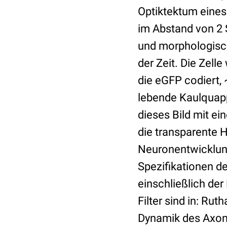
Optiktektum eines
im Abstand von 2
und morphologisch
der Zeit. Die Zell
die eGFP codiert,
lebende Kaulquapp
dieses Bild mit e
die transparente 
Neuronentwicklun
Spezifikationen 
einschließlich der
Filter sind in: Rut
Dynamik des Axonz