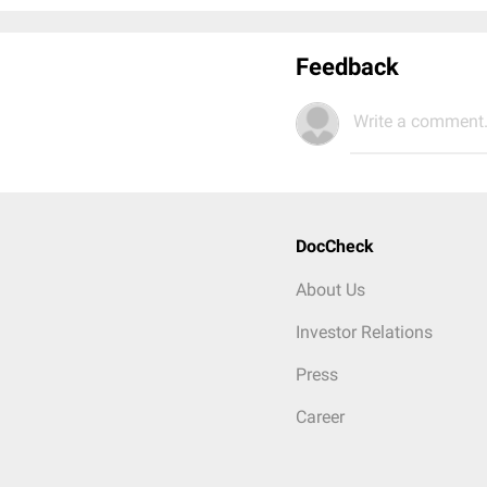
Feedback
Write a comment.
DocCheck
About Us
Investor Relations
Press
Career