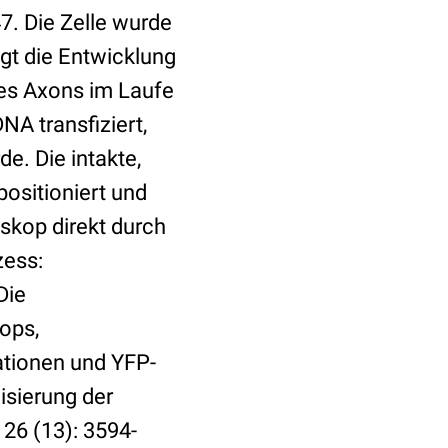
7. Die Zelle wurde
t die Entwicklung
des Axons im Laufe
NA transfiziert,
e. Die intakte,
ositioniert und
skop direkt durch
zess:
Die
ops,
ationen und YFP-
lisierung der
26 (13): 3594-