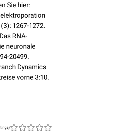
n Sie hier:
lelektroporation
(3): 1267-1272.
. Das RNA-
ie neuronale
494-20499.
Branch Dynamics
reise vorne 3:10.
atings)