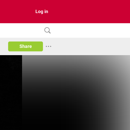
Log in
Share