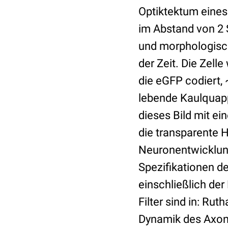
Optiktektum eines
im Abstand von 2
und morphologisch
der Zeit. Die Zell
die eGFP codiert,
lebende Kaulquapp
dieses Bild mit e
die transparente 
Neuronentwicklun
Spezifikationen 
einschließlich der
Filter sind in: Rut
Dynamik des Axonz