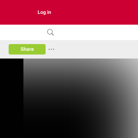
Log in
Share