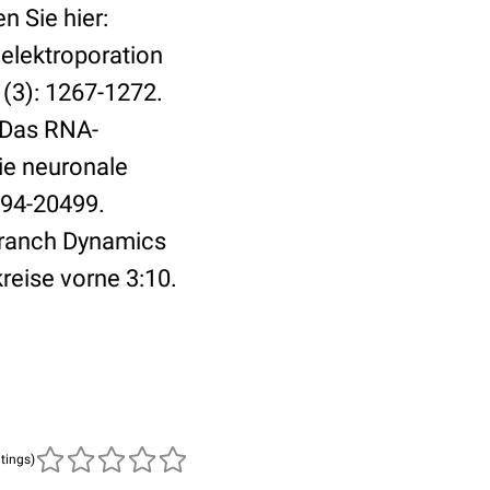
n Sie hier:
lelektroporation
(3): 1267-1272.
. Das RNA-
ie neuronale
494-20499.
Branch Dynamics
reise vorne 3:10.
atings)