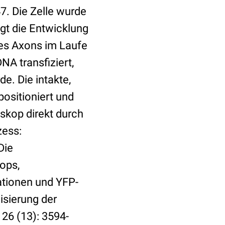
7. Die Zelle wurde
t die Entwicklung
des Axons im Laufe
NA transfiziert,
e. Die intakte,
ositioniert und
skop direkt durch
zess:
Die
ops,
ationen und YFP-
lisierung der
26 (13): 3594-