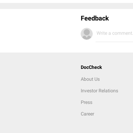
Feedback
Write a comment.
DocCheck
About Us
Investor Relations
Press
Career