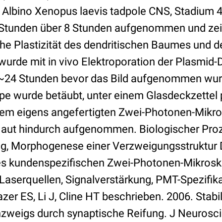
 Albino Xenopus laevis tadpole CNS, Stadium 4
 Stunden über 8 Stunden aufgenommen und zeig
e Plastizität des dendritischen Baumes und 
e wurde mit in vivo Elektroporation der Plasmid-D
 ~24 Stunden bevor das Bild aufgenommen wurd
e wurde betäubt, unter einem Glasdeckzettel p
inem eigens angefertigten Zwei-Photonen-Mikro
Haut hindurch aufgenommen. Biologischer Pro
g, Morphogenese einer Verzweigungsstruktur 
des kundenspezifischen Zwei-Photonen-Mikrosk
 Laserquellen, Signalverstärkung, PMT-Spezifik
hazer ES, Li J, Cline HT beschrieben. 2006. Stabi
weigs durch synaptische Reifung. J Neurosci 