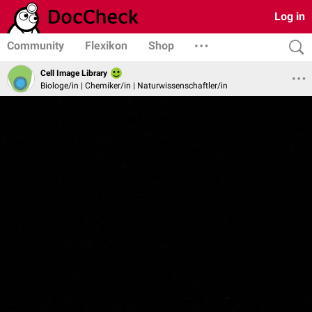
Log in
Community
Flexikon
Shop
Cell Image Library
Biologe/in | Chemiker/in | Naturwissenschaftler/in