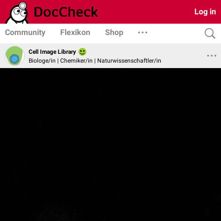
Log in
Community
Flexikon
Shop
Cell Image Library
Biologe/in | Chemiker/in | Naturwissenschaftler/in