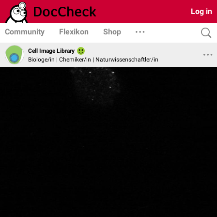
Log in
Community
Flexikon
Shop
Cell Image Library
Biologe/in | Chemiker/in | Naturwissenschaftler/in