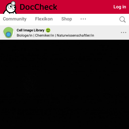
Log in
Community
Flexikon
Shop
Cell Image Library
Biologe/in | Chemiker/in | Naturwissenschaftler/in