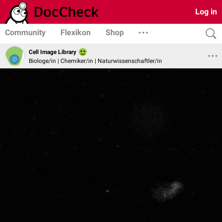
Log in
Community
Flexikon
Shop
Cell Image Library
Biologe/in | Chemiker/in | Naturwissenschaftler/in