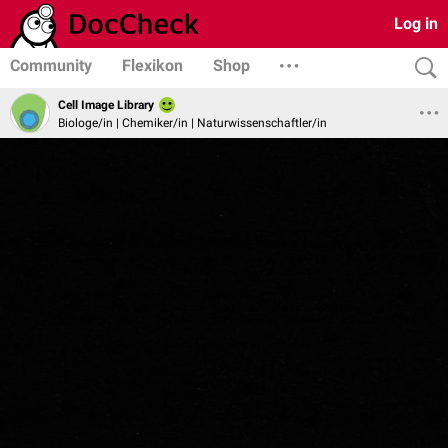
Log in
Community
Flexikon
Shop
Cell Image Library
Biologe/in | Chemiker/in | Naturwissenschaftler/in