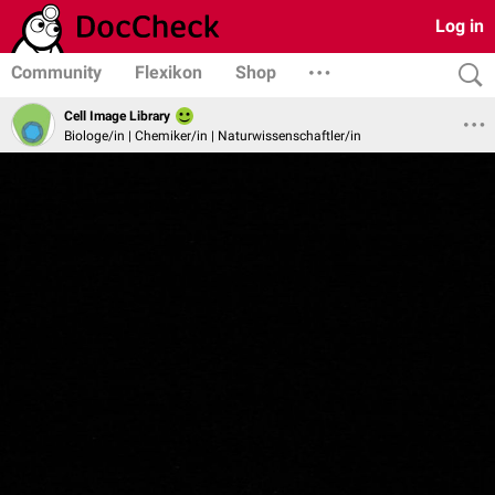
Log in
Community
Flexikon
Shop
Cell Image Library
Biologe/in | Chemiker/in | Naturwissenschaftler/in