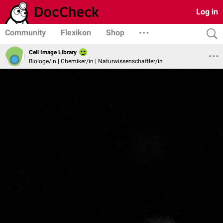
Log in
Community
Flexikon
Shop
Cell Image Library
Biologe/in | Chemiker/in | Naturwissenschaftler/in