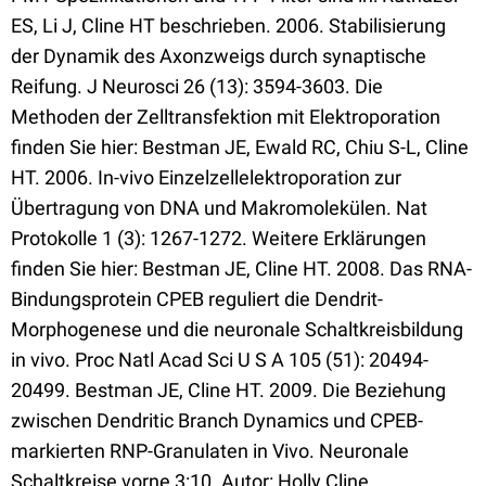
ES, Li J, Cline HT beschrieben. 2006. Stabilisierung
der Dynamik des Axonzweigs durch synaptische
Reifung. J Neurosci 26 (13): 3594-3603. Die
Methoden der Zelltransfektion mit Elektroporation
finden Sie hier: Bestman JE, Ewald RC, Chiu S-L, Cline
HT. 2006. In-vivo Einzelzellelektroporation zur
Übertragung von DNA und Makromolekülen. Nat
Protokolle 1 (3): 1267-1272. Weitere Erklärungen
finden Sie hier: Bestman JE, Cline HT. 2008. Das RNA-
Bindungsprotein CPEB reguliert die Dendrit-
Morphogenese und die neuronale Schaltkreisbildung
in vivo. Proc Natl Acad Sci U S A 105 (51): 20494-
20499. Bestman JE, Cline HT. 2009. Die Beziehung
zwischen Dendritic Branch Dynamics und CPEB-
markierten RNP-Granulaten in Vivo. Neuronale
Schaltkreise vorne 3:10. Autor: Holly Cline