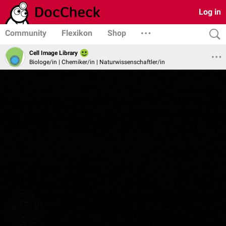
Log in
Community
Flexikon
Shop
Cell Image Library
Biologe/in | Chemiker/in | Naturwissenschaftler/in