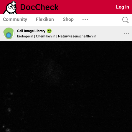
Log in
Community
Flexikon
Shop
Cell Image Library
Biologe/in | Chemiker/in | Naturwissenschaftler/in