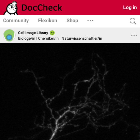
Log in
Community
Flexikon
Shop
Cell Image Library
Biologe/in | Chemiker/in | Naturwissenschaftler/in