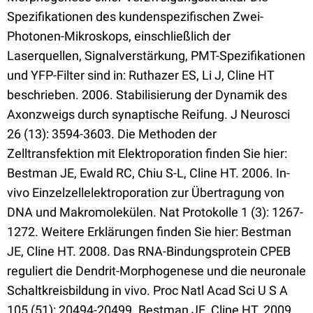
Spezifikationen des kundenspezifischen Zwei-
Photonen-Mikroskops, einschließlich der
Laserquellen, Signalverstärkung, PMT-Spezifikationen
und YFP-Filter sind in: Ruthazer ES, Li J, Cline HT
beschrieben. 2006. Stabilisierung der Dynamik des
Axonzweigs durch synaptische Reifung. J Neurosci
26 (13): 3594-3603. Die Methoden der
Zelltransfektion mit Elektroporation finden Sie hier:
Bestman JE, Ewald RC, Chiu S-L, Cline HT. 2006. In-
vivo Einzelzellelektroporation zur Übertragung von
DNA und Makromolekülen. Nat Protokolle 1 (3): 1267-
1272. Weitere Erklärungen finden Sie hier: Bestman
JE, Cline HT. 2008. Das RNA-Bindungsprotein CPEB
reguliert die Dendrit-Morphogenese und die neuronale
Schaltkreisbildung in vivo. Proc Natl Acad Sci U S A
105 (51): 20494-20499. Bestman JE, Cline HT. 2009.